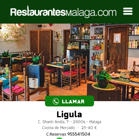
LLAMAR
Ligula
C. Shanti Andía, 7 - 29006 - Malaga
Cocina de Mercado · 25-40 €
955541504
C.Reservas