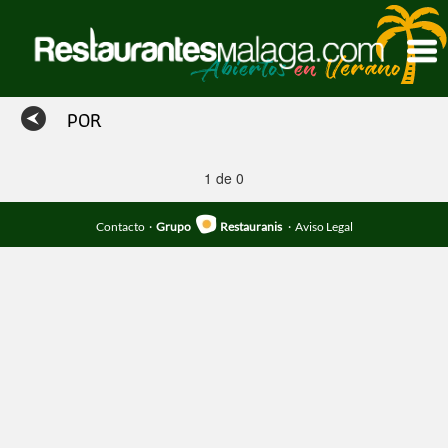
POR
1 de 0
Contacto
·
Grupo
Restauranis
·
Aviso Legal