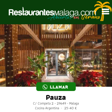
LLAMAR
Pauza
C/ Competa 2 - 29649 - Malaga
Cocina Argentina · 25-40 €