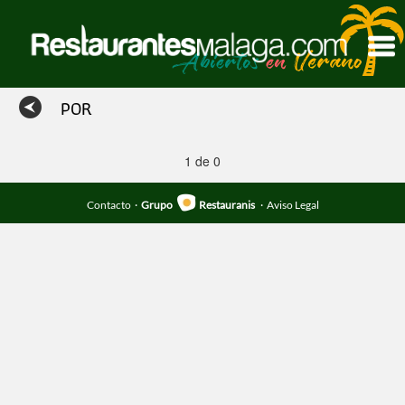
POR
1 de 0
Contacto
·
Grupo
Restauranis
·
Aviso Legal